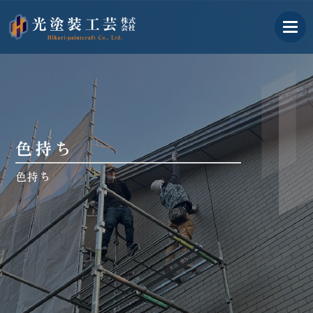
古河市の外壁塗装業者｜光塗
色持ち
色持ち