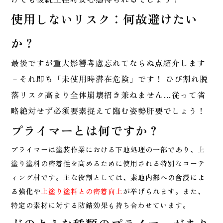
使用しないリスク：何故避けたい
か？
最後ですが重大影響考慮忘れてならぬ点紹介します
－それ即ち「未使用時潜在危険」です！ ひび割れ脱
落リスク高まり全体崩壊招き兼ねません…従って省
略絶対せず必須要素捉えて臨む姿勢肝要でしょう！
プライマーとは何ですか？
プライマーは塗装作業における下地処理の一部であり、上
塗り塗料の密着性を高めるために使用される特別なコーテ
ィング材です。主な役割としては、
素地内部への含浸によ
る強化
や
上塗り塗料との密着向上
が挙げられます。また、
特定の素材に対する防錆効果も持ち合わせています。